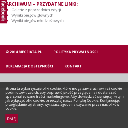
ARCHIWUM – PRZYDATNE LINKI:
Galerie z poprzednich edycji
Wyniki biegów głównych
Wyniki biegów młodzieżowych
© 2014 BIEGFIATA.PL
POLITYKA PRYWATNOŚCI
DEKLARACJA DOSTĘPNOŚCI
KONTAKT
Strona ta wykorzystuje pliki cookie, które mogą zawierać również cookie
podmiotów trzecich, aby poprawić jakość przeglądania i dostarczać
spersonalizowane treści marketingowe. Aby dowiedzieć się więcej, w tym
jak wyłączyć pliki cookie, przeczytaj naszą
Politykę Cookie
. Kontynuując
przeglądanie tej strony, wyrażasz zgodę na używanie przez nas plików
cookie.
DALEJ