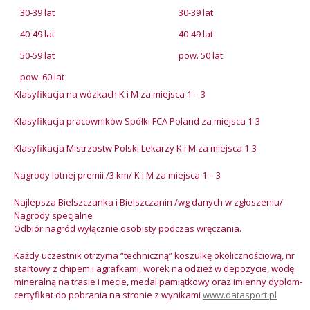
30-39 lat
30-39 lat
40-49 lat
40-49 lat
50-59 lat
pow. 50 lat
pow. 60 lat
Klasyfikacja na wózkach K i M za miejsca 1 – 3
Klasyfikacja pracowników Spółki FCA Poland za miejsca 1-3
Klasyfikacja Mistrzostw Polski Lekarzy K i M za miejsca 1-3
Nagrody lotnej premii /3 km/ K i M za miejsca 1 – 3
Najlepsza Bielszczanka i Bielszczanin /wg danych w zgłoszeniu/
Nagrody specjalne
Odbiór nagród wyłącznie osobisty podczas wręczania.
Każdy uczestnik otrzyma “techniczną” koszulkę okolicznościową, nr
startowy z chipem i agrafkami, worek na odzież w depozycie, wodę
mineralną na trasie i mecie, medal pamiątkowy oraz imienny dyplom-
certyfikat do pobrania na stronie z wynikami
www.datasport.pl