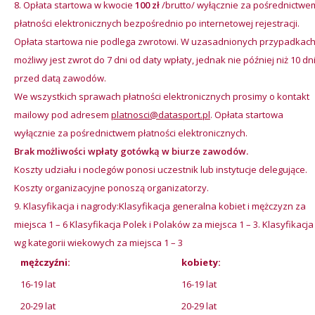
Opłata startowa w kwocie
100 zł
/brutto/ wyłącznie za pośrednictwe
płatności elektronicznych bezpośrednio po internetowej rejestracji.
Opłata startowa nie podlega zwrotowi. W uzasadnionych przypadkac
możliwy jest zwrot do 7 dni od daty wpłaty, jednak nie później niż 10 dn
przed datą zawodów.
We wszystkich sprawach płatności elektronicznych prosimy o kontakt
mailowy pod adresem
platnosci@datasport.pl
. Opłata startowa
wyłącznie za pośrednictwem płatności elektronicznych.
Brak możliwości wpłaty gotówką w biurze zawodów.
Koszty udziału i noclegów ponosi uczestnik lub instytucje delegujące.
Koszty organizacyjne ponoszą organizatorzy.
Klasyfikacja i nagrody:Klasyfikacja generalna kobiet i mężczyzn za
miejsca 1 – 6 Klasyfikacja Polek i Polaków za miejsca 1 – 3. Klasyfikacja
wg kategorii wiekowych za miejsca 1 – 3
mężczyźni:
kobiety:
16-19 lat
16-19 lat
20-29 lat
20-29 lat