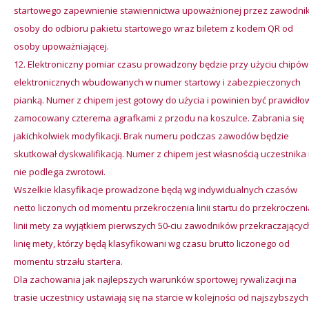
startowego zapewnienie stawiennictwa upoważnionej przez zawodni
osoby do odbioru pakietu startowego wraz biletem z kodem QR od
osoby upoważniającej.
Elektroniczny pomiar czasu prowadzony będzie przy użyciu chipów
elektronicznych wbudowanych w numer startowy i zabezpieczonych
pianką. Numer z chipem jest gotowy do użycia i powinien być prawidło
zamocowany czterema agrafkami z przodu na koszulce. Zabrania się
jakichkolwiek modyfikacji. Brak numeru podczas zawodów będzie
skutkował dyskwalifikacją. Numer z chipem jest własnością uczestnika 
nie podlega zwrotowi.
Wszelkie klasyfikacje prowadzone będą wg indywidualnych czasów
netto liczonych od momentu przekroczenia linii startu do przekroczeni
linii mety za wyjątkiem pierwszych 50-ciu zawodników przekraczającyc
linię mety, którzy będą klasyfikowani wg czasu brutto liczonego od
momentu strzału startera.
Dla zachowania jak najlepszych warunków sportowej rywalizacji na
trasie uczestnicy ustawiają się na starcie w kolejności od najszybszych