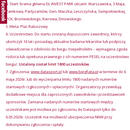
Start: brama główna DL INVEST PARK ulicami: Warszawska, 3 Maja,
Zamkowa, Partyzantów, Gen. Maczka, Leszczyńska, Sempołowskiej,
PCK, Broniewskiego, Kierowa, Dmowskiego.
Meta: Plac Ratuszowy
Uczestnictwo: Do startu zostaną dopuszczeni zawodnicy, którzy
ukończyli 16 lat i posiadają aktualne badania lekarskie lub podpiszą
oświadczenie o zdolności do biegu /niepełnoletni – wymagana zgoda
rodzica lub opiekuna prawnego z ich numerem PESEL na uczestnictwo
biegu/.
Ustalony został limit 1800 uczestników.
Zgłoszenia:
www.datasport.pl
lub
www.biegfiata.pl
w terminie do 6
maja 2026r. lub do wyczerpania limitu 1800 nadanych numerów
startowych /zgłoszonych i opłaconych/. Organizatorzy przewidują
dodatkowe miejsca dla zaproszonych zawodników i przedstawicieli
sponsorów. Zamiana nadanych numerów startowych między
uczestnikami jest możliwa po zgłoszeniu do Datasport tylko do
6.05.2026r. Uczestnik ma możliwość ubezpieczenia NNW przy
dokonywaniu zgłoszenia i opłaty.