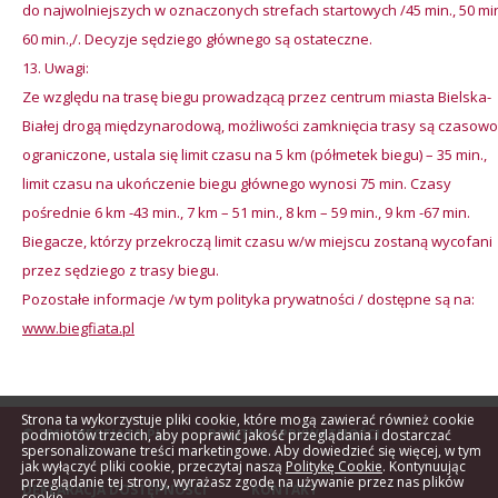
do najwolniejszych w oznaczonych strefach startowych /45 min., 50 min
60 min.,/. Decyzje sędziego głównego są ostateczne.
Uwagi:
Ze względu na trasę biegu prowadzącą przez centrum miasta Bielska-
Białej drogą międzynarodową, możliwości zamknięcia trasy są czasowo
ograniczone, ustala się limit czasu na 5 km (półmetek biegu) – 35 min.,
limit czasu na ukończenie biegu głównego wynosi 75 min. Czasy
pośrednie 6 km -43 min., 7 km – 51 min., 8 km – 59 min., 9 km -67 min.
Biegacze, którzy przekroczą limit czasu w/w miejscu zostaną wycofani
przez sędziego z trasy biegu.
Pozostałe informacje /w tym polityka prywatności / dostępne są na:
www.biegfiata.pl
Strona ta wykorzystuje pliki cookie, które mogą zawierać również cookie
© 2014 BIEGFIATA.PL
POLITYKA PRYWATNOŚCI
podmiotów trzecich, aby poprawić jakość przeglądania i dostarczać
spersonalizowane treści marketingowe. Aby dowiedzieć się więcej, w tym
jak wyłączyć pliki cookie, przeczytaj naszą
Politykę Cookie
. Kontynuując
przeglądanie tej strony, wyrażasz zgodę na używanie przez nas plików
DEKLARACJA DOSTĘPNOŚCI
KONTAKT
cookie.