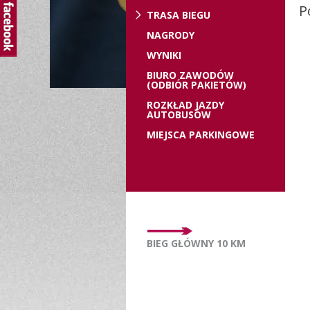
P
TRASA BIEGU
NAGRODY
WYNIKI
BIURO ZAWODÓW
(ODBIÓR PAKIETÓW)
ROZKŁAD JAZDY
AUTOBUSÓW
MIEJSCA PARKINGOWE
BIEG GŁÓWNY 10 KM