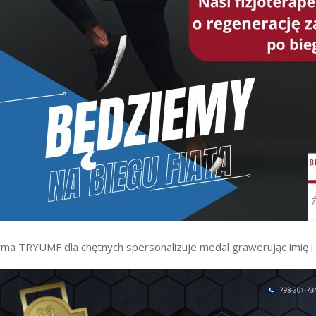
rma TRYUMF dla chętnych spersonalizuje medal grawerując imię i