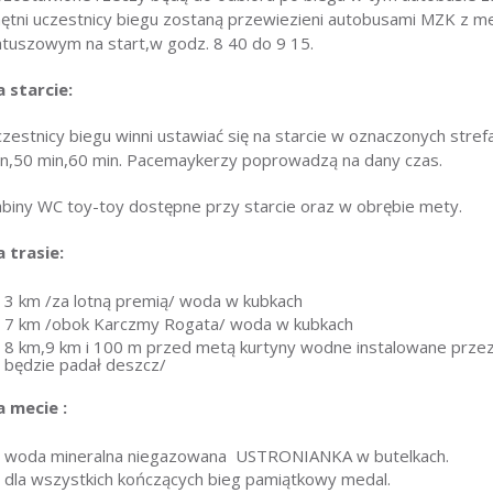
ętni uczestnicy biegu zostaną przewiezieni autobusami MZK z me
tuszowym na start,w godz. 8 40 do 9 15.
 starcie:
zestnicy biegu winni ustawiać się na starcie w oznaczonych stre
n,50 min,60 min. Pacemaykerzy poprowadzą na dany czas.
biny WC toy-toy dostępne przy starcie oraz w obrębie mety.
 trasie:
3 km /za lotną premią/ woda w kubkach
7 km /obok Karczmy Rogata/ woda w kubkach
8 km,9 km i 100 m przed metą kurtyny wodne instalowane przez 
będzie padał deszcz/
 mecie :
woda mineralna niegazowana USTRONIANKA w butelkach.
dla wszystkich kończących bieg pamiątkowy medal.