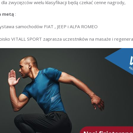
dla zwycięzców wielu klasyfikacji będą czekać cenne nagrody,
a metą
:
ystawa samochodów FIAT , JEEP i ALFA ROMEO
oisko VITALL SPORT zaprasza uczestników na masaże i regenera