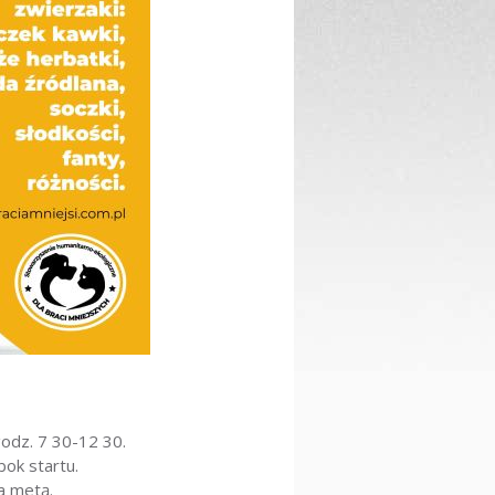
odz. 7 30-12 30.
ok startu.
a metą.