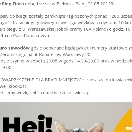
 Bieg Fiata
odbędzie się w Bielsku – Białej 21.05.20123r.
pisy do biegu zostały zamknięte /zgłoszonych ponad 1200 uczes
ugość trasy biegu głównego i wyścigu wózków to dystans 10 km.
art biegu z ul. Warszawskiej (obok bramy FCA Poland) o godz. 10.
ta na Pacu Ratuszowym.
iuro zawodów
gdzie odbierane będą pakiet i numery startowe zn
 Żeromskiego na ul. Bohaterów Warszawy 20.
dzie czynne w sobotę 20.05 w godz.14.00-20.00 oraz w niedziel
-9 00.
OWARZYSZENIE DLA BRACI MNIEJSZYCH zaprasza do kawiarenki
wę i słodkości.
dziemy wdzięczni za datki na rzecz zwierząt.