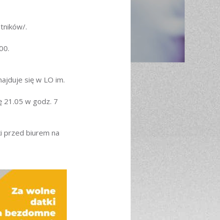
tników/.
00.
ajduje się w LO im.
ę 21.05 w godz. 7
 przed biurem na