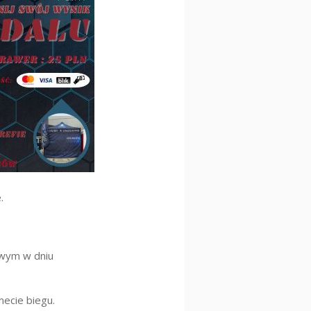
.
owym w dniu
mecie biegu.