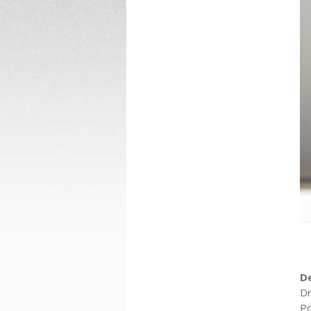
D
Dr
Po