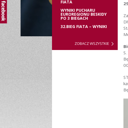
FIATA
29
WYNIKI PUCHARU
EUROREGIONU BESKIDY
Za
PO 3 BIEGACH
Dł
32.BIEG FIATA – WYNIKI
St
Me
ZOBACZ WSZYSTKIE
B
S.
Bę
00
ST
ka
Bę