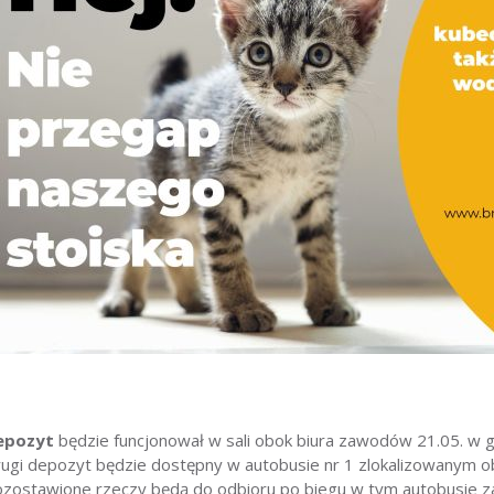
epozyt
będzie funcjonował w sali obok biura zawodów 21.05. w g
ugi depozyt będzie dostępny w autobusie nr 1 zlokalizowanym ob
zostawione rzeczy będą do odbioru po biegu w tym autobusie z