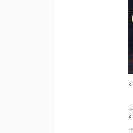
Ka
Or
21
Se