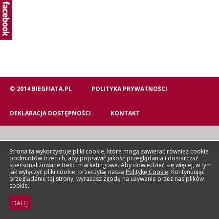
© 2014 BIEGFIATA.PL
POLITYKA PRYWATNOŚCI
DEKLARACJA DOSTĘPNOŚCI
KONTAKT
Strona ta wykorzystuje pliki cookie, które mogą zawierać również cookie
podmiotów trzecich, aby poprawić jakość przeglądania i dostarczać
spersonalizowane treści marketingowe. Aby dowiedzieć się więcej, w tym
jak wyłączyć pliki cookie, przeczytaj naszą
Politykę Cookie
. Kontynuując
przeglądanie tej strony, wyrażasz zgodę na używanie przez nas plików
cookie.
DALEJ