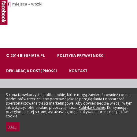
miejsca – wózki
© 2014 BIEGFIATA.PL
POLITYKA PRYWATNOŚCI
DEKLARACJA DOSTĘPNOŚCI
KONTAKT
Strona ta wykorzystuje pliki cookie, które mogą zawierać również cookie
podmiotów trzecich, aby poprawić jakość przeglądania i dostarczać
spersonalizowane treści marketingowe. Aby dowiedzieć się więcej, w tym
jak wyłączyć pliki cookie, przeczytaj naszą
Politykę Cookie
. Kontynuując
przeglądanie tej strony, wyrażasz zgodę na używanie przez nas plików
cookie.
DALEJ