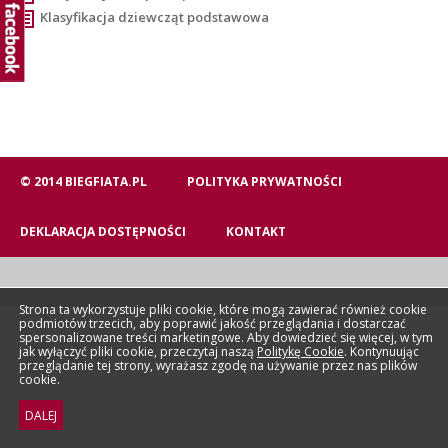
Klasyfikacja dziewcząt podstawowa
© 2014 BIEGFIATA.PL
POLITYKA PRYWATNOŚCI
DEKLARACJA DOSTĘPNOŚCI
KONTAKT
Strona ta wykorzystuje pliki cookie, które mogą zawierać również cookie
podmiotów trzecich, aby poprawić jakość przeglądania i dostarczać
spersonalizowane treści marketingowe. Aby dowiedzieć się więcej, w tym
jak wyłączyć pliki cookie, przeczytaj naszą
Politykę Cookie
. Kontynuując
przeglądanie tej strony, wyrażasz zgodę na używanie przez nas plików
cookie.
DALEJ