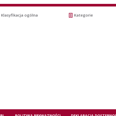
Klasyfikacja ogólna
Kategorie
.PL
POLITYKA PRYWATNOŚCI
DEKLARACJA DOSTĘPNOŚ