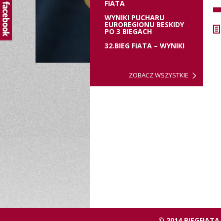
FIATA
WYNIKI PUCHARU
EUROREGIONU BESKIDY
PO 3 BIEGACH
32.BIEG FIATA – WYNIKI
ZOBACZ WSZYSTKIE
© 2014 BIEGFIATA