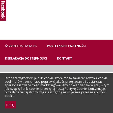
© 2014 BIEGFIATA.PL
POLITYKA PRYWATNOŚCI
DEKLARACJA DOSTĘPNOŚCI
KONTAKT
Strona ta wykorzystuje pliki cookie, które mogą zawierać również cookie
podmiotów trzecich, aby poprawić jakość przeglądania i dostarczać
spersonalizowane treści marketingowe. Aby dowiedzieć się więcej, w tym
jak wyłączyć pliki cookie, przeczytaj naszą
Politykę Cookie
. Kontynuując
przeglądanie tej strony, wyrażasz zgodę na używanie przez nas plików
cookie.
DALEJ