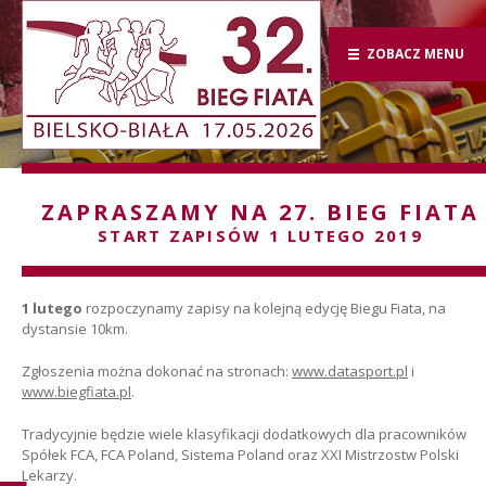
ZOBACZ MENU
ZAPRASZAMY NA 27. BIEG FIATA
START ZAPISÓW 1 LUTEGO 2019
1 lutego
rozpoczynamy zapisy na kolejną edycję Biegu Fiata, na
dystansie 10km.
Zgłoszenia można dokonać na stronach:
www.datasport.pl
i
www.biegfiata.pl
.
Tradycyjnie będzie wiele klasyfikacji dodatkowych dla pracowników
Spółek FCA, FCA Poland, Sistema Poland oraz XXI Mistrzostw Polski
Lekarzy.