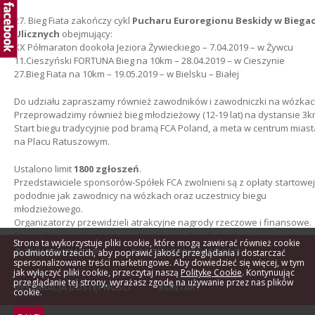
27. Bieg Fiata zakończy cykl
Pucharu Euroregionu Beskidy w Biega
Ulicznych
obejmujący:
XX Półmaraton dookoła Jeziora Żywieckiego – 7.04.2019 – w Żywcu
11.Cieszyński FORTUNA Bieg na 10km – 28.04.2019 – w Cieszynie
27.Bieg Fiata na 10km – 19.05.2019 – w Bielsku – Białej
Do udziału zapraszamy również zawodników i zawodniczki na wózkac
Przeprowadzimy również bieg młodzieżowy (12-19 lat) na dystansie 3k
Start biegu tradycyjnie pod bramą FCA Poland, a meta w centrum miast
na Placu Ratuszowym.
Ustalono limit
1800 zgłoszeń
.
Przedstawiciele sponsorów-Spółek FCA zwolnieni są z opłaty startowej 
pododnie jak zawodnicy na wózkach oraz uczestnicy biegu
młodzieżowego.
Organizatorzy przewidzieli atrakcyjne nagrody rzeczowe i finansowe.
Szczegółowe informacje na stronie www.biegfiata.pl.
Strona ta wykorzystuje pliki cookie, które mogą zawierać również cookie
Serdecznie zapraszamy.
© 2014 BIEGFIATA.PL
POLITYKA PRYWATNOŚCI
podmiotów trzecich, aby poprawić jakość przeglądania i dostarczać
spersonalizowane treści marketingowe. Aby dowiedzieć się więcej, w tym
jak wyłączyć pliki cookie, przeczytaj naszą
Politykę Cookie
. Kontynuując
przeglądanie tej strony, wyrażasz zgodę na używanie przez nas plików
DEKLARACJA DOSTĘPNOŚCI
KONTAKT
cookie.